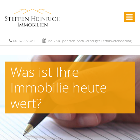
06162 / 85781
Mo. - Sa. jederzeit, nach vorheriger Terminvereinbarung
Was ist Ihre
Immobilie heute
wert?