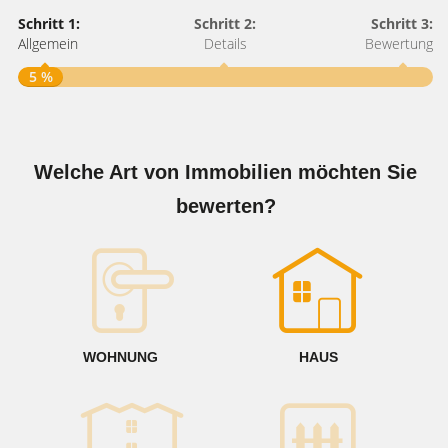
Schritt 1:
Schritt 2:
Schritt 3:
Allgemein
Details
Bewertung
5 %
S
A
Welche Art von Immobilien möchten Sie
bewerten?
W
<
WOHNUNG
HAUS
g