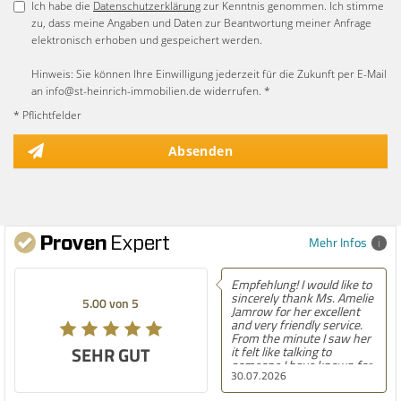
Ich habe die
Datenschutzerklärung
zur Kenntnis genommen. Ich stimme
zu, dass meine Angaben und Daten zur Beantwortung meiner Anfrage
elektronisch erhoben und gespeichert werden.
Hinweis: Sie können Ihre Einwilligung jederzeit für die Zukunft per E-Mail
an info@st-heinrich-immobilien.de widerrufen. *
* Pflichtfelder
Absenden
Mehr Infos
Empfehlung! I would like to
Empf
sincerely thank Ms. Amelie
best
5.00 von 5
5.00 von 5
Jamrow for her excellent
find
and very friendly service.
Afte
From the minute I saw her
cont
SEHR GUT
SEHR GUT
it felt like talking to
agen
someone I have known for
into
30.07.2026
30.0
a long time. She was so
kno
kind to me and my family.
chal