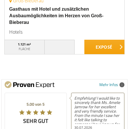
Groß-Bieberau
Gasthaus mit Hotel und zusätzlichen
Ausbaumöglichkeiten im Herzen von Groß-
Bieberau
Hotels
1.121 m²
FLÄCHE
Mehr Infos
Empfehlung! I would like to
sincerely thank Ms. Amelie
5.00 von 5
Jamrow for her excellent
and very friendly service.
From the minute I saw her
SEHR GUT
it felt like talking to
someone I have known for
30.07.2026
a long time. She was so