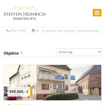
06162 / 85781
Mo. - Sa. jederzeit, nach vorheriger Terminvereinbarung
Objekte:
1
998.000,- €