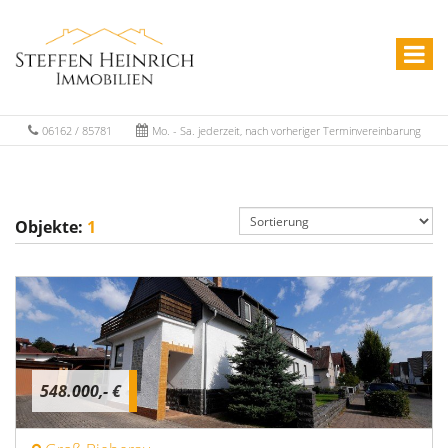
06162 / 85781
Mo. - Sa. jederzeit, nach vorheriger Terminvereinbarung
Objekte:
1
548.000,- €