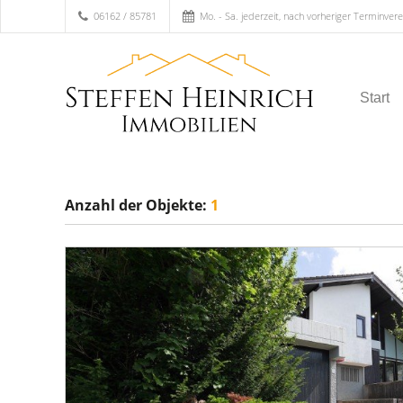
06162 / 85781
Mo. - Sa. jederzeit, nach vorheriger Terminver
Start
Anzahl der
Objekte:
1