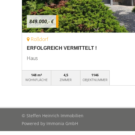
849.000,- €
Roßdorf
ERFOLGREICH VERMITTELT !
Haus
148 m²
4,5
1146
WOHNFLÄCHE
ZIMMER
OBJEKTNUMMER
© Steffen Heinrich Immobilien
Powered by
Immonia GmbH