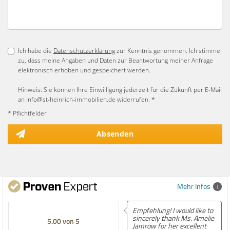
Ich habe die
Datenschutzerklärung
zur Kenntnis genommen. Ich stimme
zu, dass meine Angaben und Daten zur Beantwortung meiner Anfrage
elektronisch erhoben und gespeichert werden.
Hinweis: Sie können Ihre Einwilligung jederzeit für die Zukunft per E-Mail
an info@st-heinrich-immobilien.de widerrufen. *
* Pflichtfelder
Absenden
Mehr Infos
Empfehlung! I would like to
Empfehlung! Easi
sincerely thank Ms. Amelie
best experience 
00 von 5
5.00 von 5
Jamrow for her excellent
finding a home i