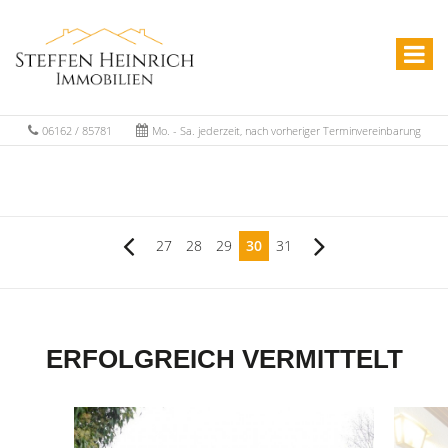
06162 / 85781
Mo. - Sa. jederzeit, nach vorheriger Terminvereinbarung
27
28
29
30
31
ERFOLGREICH VERMITTELT