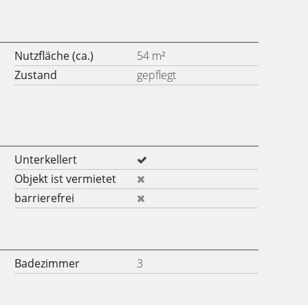
Nutzfläche (ca.)
54 m²
Zustand
gepflegt
Unterkellert
Objekt ist vermietet
barrierefrei
Badezimmer
3