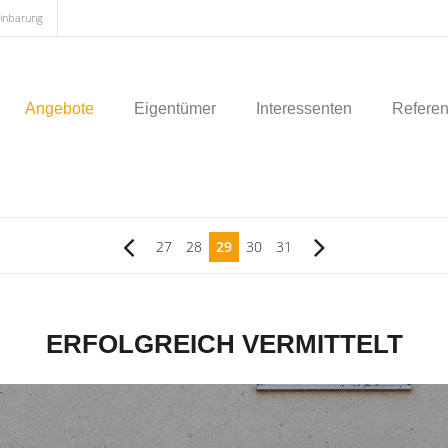
einbarung
Angebote
Eigentümer
Interessenten
Refere
27
28
29
30
31
ERFOLGREICH VERMITTELT