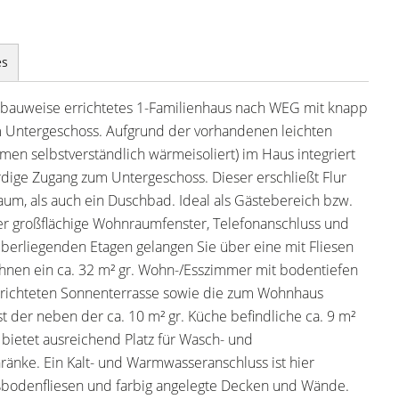
es
tsbauweise errichtetes 1-Familienhaus nach WEG mit knapp
im Untergeschoss. Aufgrund der vorhandenen leichten
en selbstverständlich wärmeisoliert) im Haus integriert
ige Zugang zum Untergeschoss. Dieser erschließt Flur
um, als auch ein Duschbad. Ideal als Gästebereich bzw.
r großflächige Wohnraumfenster, Telefonanschluss und
rüberliegenden Etagen gelangen Sie über eine mit Fliesen
Ihnen ein ca. 32 m² gr. Wohn-/Esszimmer mit bodentiefen
erichteten Sonnenterrasse sowie die zum Wohnhaus
t der neben der ca. 10 m² gr. Küche befindliche ca. 9 m²
bietet ausreichend Platz für Wasch- und
ränke. Ein Kalt- und Warmwasseranschluss ist hier
ßbodenfliesen und farbig angelegte Decken und Wände.