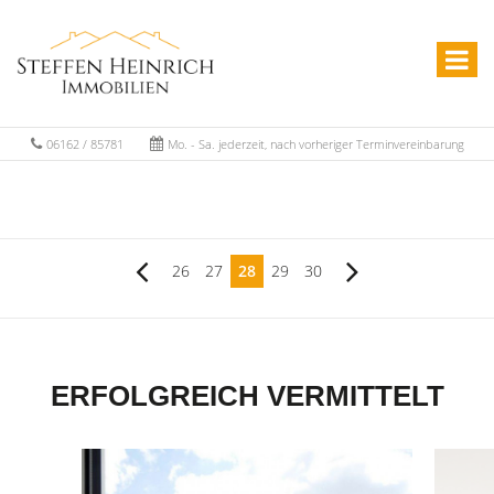
06162 / 85781
Mo. - Sa. jederzeit, nach vorheriger Terminvereinbarung
26
27
28
29
30
ERFOLGREICH VERMITTELT