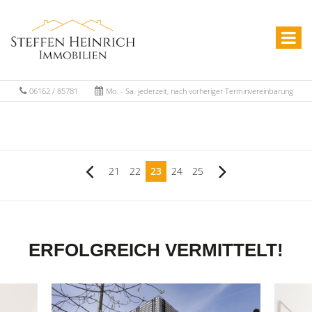
06162 / 85781
Mo. - Sa. jederzeit, nach vorheriger Terminvereinbarung
21
22
23
24
25
ERFOLGREICH VERMITTELT!