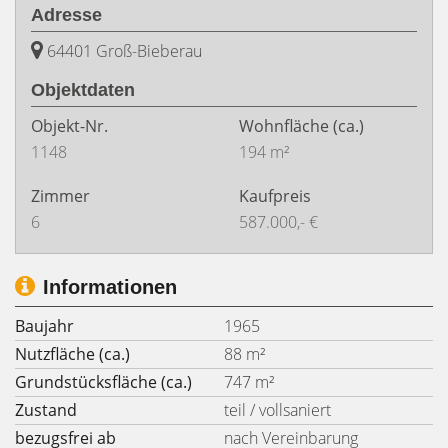
Adresse
64401 Groß-Bieberau
Objektdaten
Objekt-Nr.
Wohnfläche
(ca.)
1148
194 m²
Zimmer
Kaufpreis
6
587.000,- €
Informationen
Baujahr
1965
Nutzfläche (ca.)
88 m²
Grundstücksfläche (ca.)
747 m²
Zustand
teil / vollsaniert
bezugsfrei ab
nach Vereinbarung