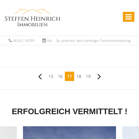
06162 / 85781
Mo. - Sa. jederzeit, nach vorheriger Terminvereinbarung
15
16
17
18
19
ERFOLGREICH VERMITTELT !