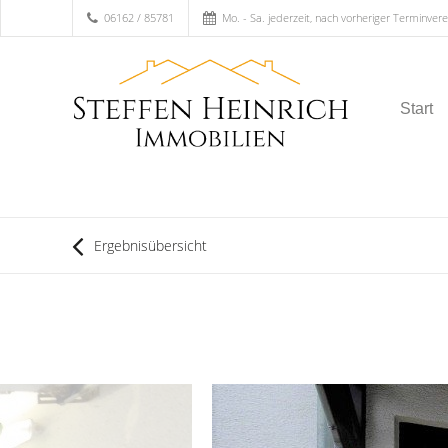
06162 / 85781
Mo. - Sa. jederzeit, nach vorheriger Terminver
Start
Ergebnisübersicht