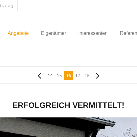
einbarung
Angebote
Eigentümer
Interessenten
Refere
14
15
16
17
18
ERFOLGREICH VERMITTELT!