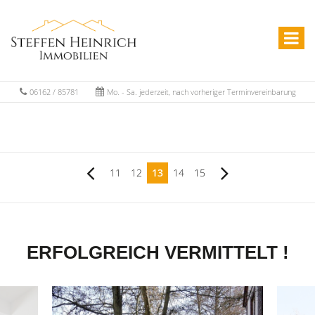
06162 / 85781
Mo. - Sa. jederzeit, nach vorheriger Terminvereinbarung
11
12
13
14
15
ERFOLGREICH VERMITTELT !