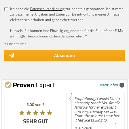
Ich habe die
Datenschutzerklärung
zur Kenntnis genommen. Ich stimme
zu, dass meine Angaben und Daten zur Beantwortung meiner Anfrage
elektronisch erhoben und gespeichert werden.
Hinweis: Sie können Ihre Einwilligung jederzeit für die Zukunft per E-Mail
an info@st-heinrich-immobilien.de widerrufen. *
* Pflichtfelder
Absenden
Mehr Infos
Empfehlung! I would like to
Empfehlung! Easil
sincerely thank Ms. Amelie
best experience I
0 von 5
5.00 von 5
Jamrow for her excellent
finding a home in
and very friendly service.
After moving here
From the minute I saw her
contacting countl
R GUT
SEHR GUT
it felt like talking to
agencies, and now
someone I have known for
into our second ho
30.07.2026
30.07.2026
a long time. She was so
know firsthand h