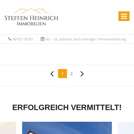
06162 / 85781
Mo. - Sa. jederzeit, nach vorheriger Terminvereinbarung
1
2
ERFOLGREICH VERMITTELT!