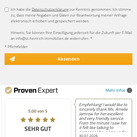
Ich habe die
Datenschutzerklärung
zur Kenntnis genommen. Ich stimme
zu, dass meine Angaben und Daten zur Beantwortung meiner Anfrage
elektronisch erhoben und gespeichert werden.
Hinweis: Sie können Ihre Einwilligung jederzeit für die Zukunft per E-Mail
an info@st-heinrich-immobilien.de widerrufen. *
* Pflichtfelder
Absenden
Mehr Infos
Empfehlung! I would like to
Empfehlung! Easily
sincerely thank Ms. Amelie
best experience Iâ
 von 5
5.00 von 5
Jamrow for her excellent
finding a home in 
and very friendly service.
After moving here,
From the minute I saw her
contacting countle
R GUT
SEHR GUT
it felt like talking to
agencies, and now 
someone I have known for
into our second hou
30.07.2026
30.07.2026
a long time. She was so
know firsthand h