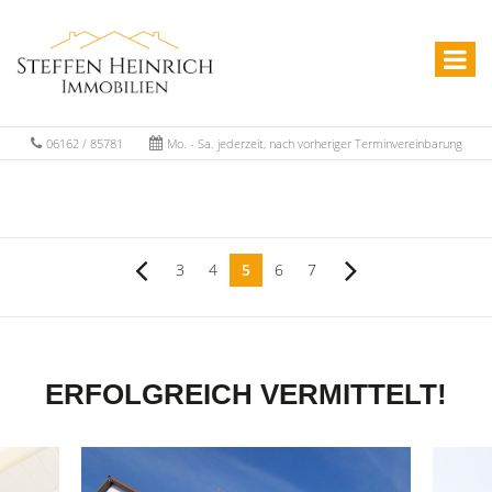
06162 / 85781
Mo. - Sa. jederzeit, nach vorheriger Terminvereinbarung
3
4
5
6
7
ERFOLGREICH VERMITTELT!