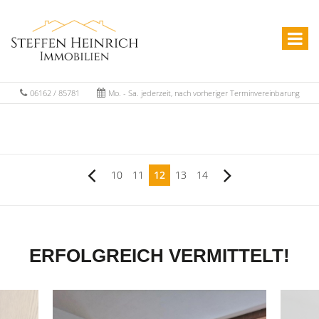
06162 / 85781
Mo. - Sa. jederzeit, nach vorheriger Terminvereinbarung
10
11
12
13
14
ERFOLGREICH VERMITTELT!